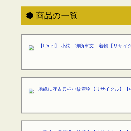
商品の一覧
【IDnet】 小紋 御所車文 着物【リサ
地紙に花古典柄小紋着物【リサイクル】【中