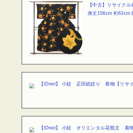
【中古】リサイクル着
身丈156cm 裄63cm
【IDnet】 小紋 疋田総絞り 着物【リ
【IDnet】 小紋 オリエンタル花瓶文