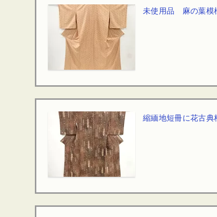
未使用品 麻の葉模
縮緬地短冊に花古典柄