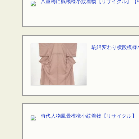
八重梅に楓模様小紋着物【リサイクル】【中
駒絽変わり横段模様
時代人物風景模様小紋着物【リサイクル】【