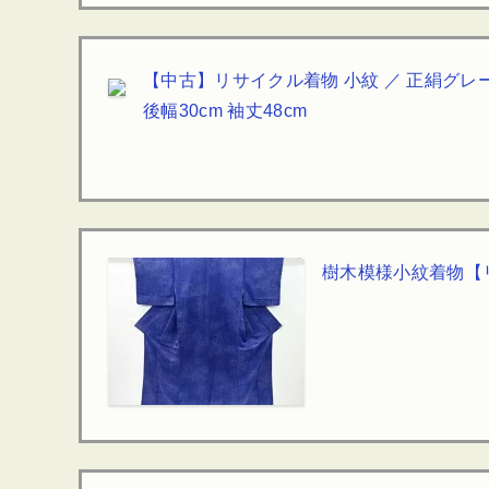
【中古】リサイクル着物 小紋 ／ 正絹グレー地
後幅30cm 袖丈48cm
樹木模様小紋着物【