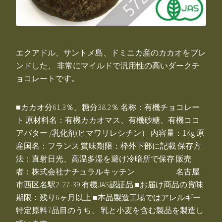
エクアドル、サントメ島、ドミニカ産のカカオをブレ
ンドした、 非常にマイルドで汎用性の高いダークチ
ョコレートです。
■カカオ分61.3％、糖分38.2％ 名称：有機チョコレー
ト 原材料名：有機カカオマス、有機砂糖、有機ココ
アバター /乳化剤(ヒマワリレシチン） 内容量：1Kg 原
産国名：フランス 賞味期限：枠外下部に記載 保存方
法：直射日光、高温多湿を避け冷暗所で保存 販売
者：株式会社ナチュラルキッチン 名古屋
市西区名駅2-27-39 有機JAS認証品 ■お届け商品の賞味
期限：残り6ヶ月以上 ■本品製造工場ではアレルギー
特定原料7品目のうち、 乳と小麦を含む製品を製造し