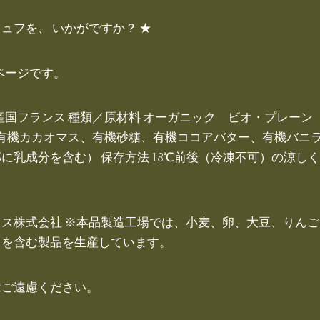
ュフを、 いかがですか？ ★
のページです。
 原産国フランス 種類／原材料 オーガニック ビオ・プレーン pla
（有機カカオマス、有機砂糖、有機ココアバター、有機バニ
に乳成分を含む） 保存方法 18℃前後（冷凍不可）の涼し
ス株式会社 ※本品製造工場では、小麦、卵、大豆、りん
オを含む製品を生産しています。
はご遠慮ください。