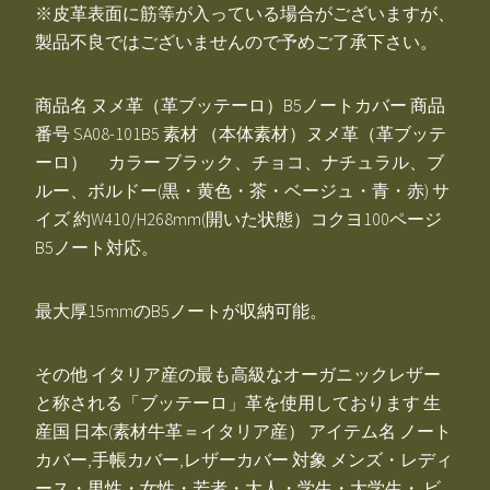
※皮革表面に筋等が入っている場合がございますが、
製品不良ではございませんので予めご了承下さい。
商品名 ヌメ革（革ブッテーロ）B5ノートカバー 商品
番号 SA08-101B5 素材 （本体素材）ヌメ革（革ブッテ
ーロ） カラー ブラック、チョコ、ナチュラル、ブ
ルー、ボルドー(黒・黄色・茶・ベージュ・青・赤) サ
イズ 約W410/H268mm(開いた状態）コクヨ100ページ
B5ノート対応。
最大厚15mmのB5ノートが収納可能。
その他 イタリア産の最も高級なオーガニックレザー
と称される「ブッテーロ」革を使用しております 生
産国 日本(素材牛革＝イタリア産） アイテム名 ノート
カバー,手帳カバー,レザーカバー 対象 メンズ・レディ
ース・男性・女性・若者・大人・学生・大学生・ ビ