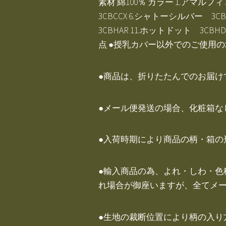
素材 綿100％ カラー 1.アマルフィ 
3CBCCX 6.シャトーシルバー 3CB
3CBHAR 11.ホットドット 3CBH
点 ●授乳カバー以外でのご使用
●商品は、折りたたんでのお届け
●メール便発送の場合、化粧箱な
●入荷時期により商品の柄・箱の
●輸入商品の為、よれ・しわ・
れ場合が御座いますが、全てメ
●生地の裁断位置により柄の入