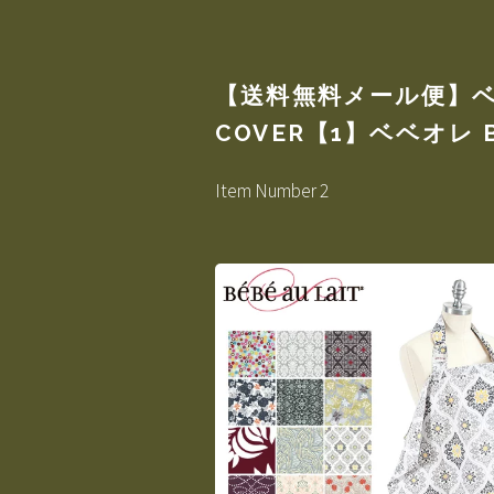
【送料無料メール便】ベベ
COVER【1】ベベオレ B
Item Number 2