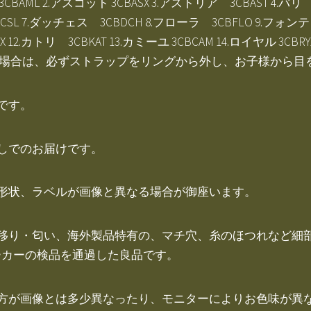
3CBAML 2.アスコット 3CBASX 3.アストリア 3CBAST 4.
CSL 7.ダッチェス 3CBDCH 8.フローラ 3CBFLO 9.フォ
DX 12.カトリ 3CBKAT 13.カミーユ 3CBCAM 14.ロイヤル
の場合は、必ずストラップをリングから外し、お子様から目
です。
しでのお届けです。
形状、ラベルが画像と異なる場合が御座います。
色移り・匂い、海外製品特有の、マチ穴、糸のほつれなど細
ーカーの検品を通過した良品です。
り方が画像とは多少異なったり、モニターによりお色味が異